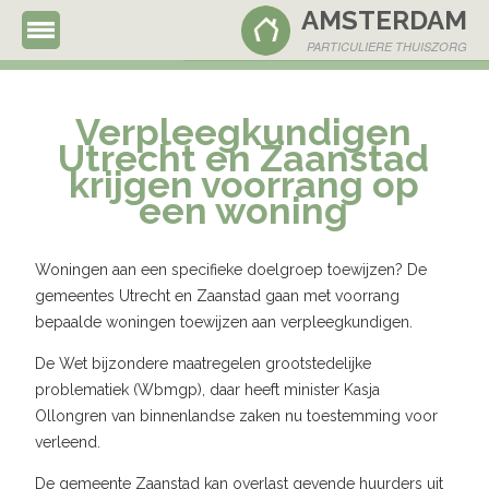
AMSTERDAM
020 - 63 66 837
PARTICULIERE THUISZORG
Verpleegkundigen
Utrecht en Zaanstad
krijgen voorrang op
een woning
Woningen aan een specifieke doelgroep toewijzen? De
gemeentes Utrecht en Zaanstad gaan met voorrang
bepaalde woningen toewijzen aan verpleegkundigen.
De Wet bijzondere maatregelen grootstedelijke
problematiek (Wbmgp), daar heeft minister Kasja
Ollongren van binnenlandse zaken nu toestemming voor
verleend.
De gemeente Zaanstad kan overlast gevende huurders uit