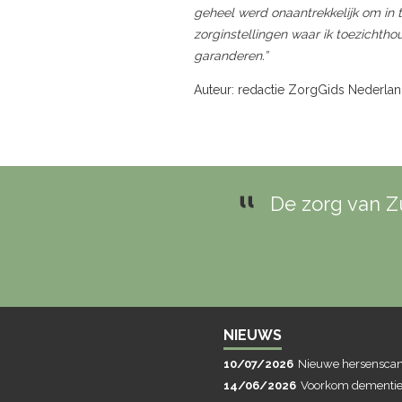
geheel werd onaantrekkelijk om in 
zorginstellingen waar ik toezichtho
garanderen.”
Auteur: redactie ZorgGids Nederla
De zorg van Zu
NIEUWS
10/07/2026
Nieuwe hersenscans
14/06/2026
Voorkom dementie 