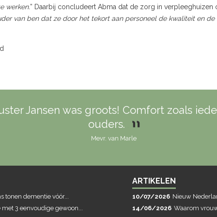
te werken.
” Daarbij concludeert Abma dat de zorg in verpleeghuizen o
uder van ben dat ze door het tekort aan personeel de kwaliteit en de
nd
ster Jansen was groots! Comfort zoals iede
ouders.
Mevr. van Marle
ARTIKELEN
 tonen dementie vóór...
10/07/2026
Nieuw Nederlan
met 3 eenvoudige gewoon...
14/06/2026
Waarom vrouwe