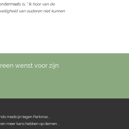
ndermaats is; “
Ik hoor van de
 veiligheid van ouderen niet kunnen
reen wenst voor zijn
ds medicijn tegen Parkinso...
n meer kans hebben op demen...