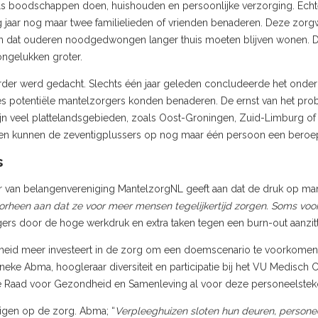
oals boodschappen doen, huishouden en persoonlijke verzorging. Echt
g jaar nog maar twee familielieden of vrienden benaderen. Deze zorg
en dat ouderen noodgedwongen langer thuis moeten blijven wonen. 
ngelukken groter.
erder werd gedacht. Slechts één jaar geleden concludeerde het onde
es potentiële mantelzorgers konden benaderen. De ernst van het probl
ijn veel plattelandsgebieden, zoals Oost-Groningen, Zuid-Limburg o
den kunnen de zeventigplussers op nog maar één persoon een beroe
s
 van belangenvereniging MantelzorgNL geeft aan dat de druk op man
rheen aan dat ze voor meer mensen tegelijkertijd zorgen. Soms voor
ers door de hoge werkdruk en extra taken tegen een burn-out aanzit
rheid meer investeert in de zorg om een doemscenario te voorkomen.
neke Abma, hoogleraar diversiteit en participatie bij het VU Medisch 
e Raad voor Gezondheid en Samenleving al voor deze personeelsteko
igen op de zorg. Abma; “
Verpleeghuizen sloten hun deuren, personee