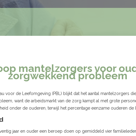
oop mantelzorgers voor oud
zorgwekkend probleem
au voor de Leefomgeving (PBL) blijkt dat het aantal mantelzorgers 
probleem, want de arbeidsmarkt van de zorg kampt al met grote persone
id onder de ouderen, terwijl het percentage eenzame ouderen de laa
d
tig jaar en ouder een beroep doen op gemiddeld vier familieleden 