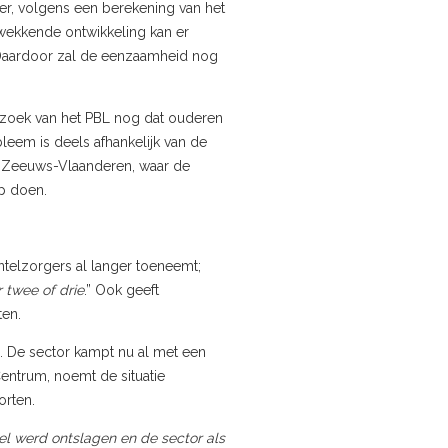
er, volgens een berekening van het
wekkende ontwikkeling kan er
Daardoor zal de eenzaamheid nog
rzoek van het PBL nog dat ouderen
eem is deels afhankelijk van de
f Zeeuws-Vlaanderen, waar de
p doen.
telzorgers al langer toeneemt;
 twee of drie
.” Ook geeft
ten.
 De sector kampt nu al met een
Centrum, noemt de situatie
rten.
l werd ontslagen en de sector als