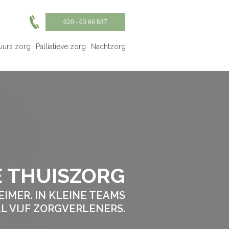
020 - 63 66 837
uurs zorg
Palliatieve zorg
Nachtzorg
E THUISZORG
IMER. IN KLEINE TEAMS
L VIJF ZORGVERLENERS.