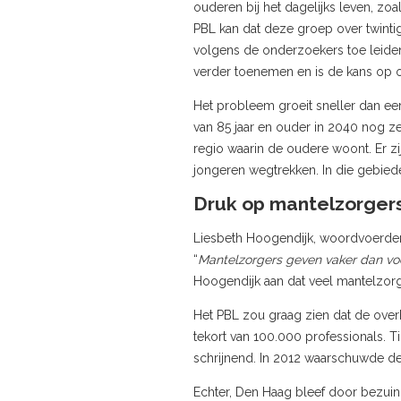
ouderen bij het dagelijks leven, z
PBL kan dat deze groep over twinti
volgens de onderzoekers toe leid
verder toenemen en is de kans op o
Het probleem groeit sneller dan e
van 85 jaar en ouder in 2040 nog z
regio waarin de oudere woont. Er z
jongeren wegtrekken. In die gebie
Druk op mantelzorger
Liesbeth Hoogendijk, woordvoerder
“
Mantelzorgers geven vaker dan voo
Hoogendijk aan dat veel mantelzorg
Het PBL zou graag zien dat de ove
tekort van 100.000 professionals. Ti
schrijnend. In 2012 waarschuwde d
Echter, Den Haag bleef door bezuin