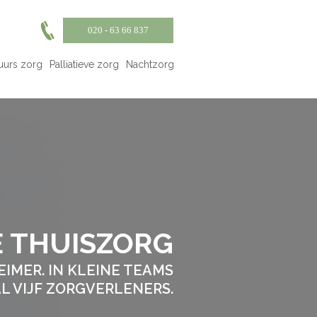
020 - 63 66 837
uurs zorg
Palliatieve zorg
Nachtzorg
E THUISZORG
IMER. IN KLEINE TEAMS
L VIJF ZORGVERLENERS.