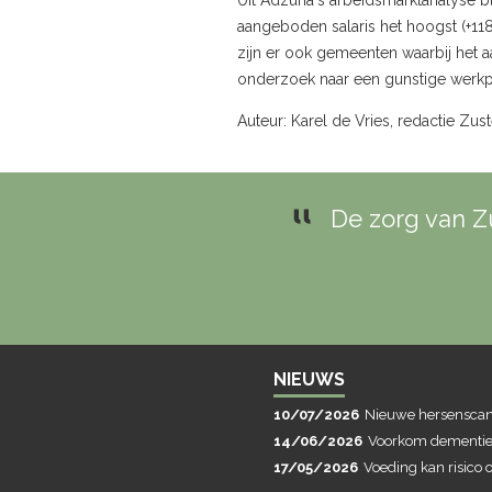
Uit Adzuna´s arbeidsmarktanalyse bl
aangeboden salaris het hoogst (+118
zijn er ook gemeenten waarbij het a
onderzoek naar een gunstige werkpl
Auteur: Karel de Vries, redactie Zus
De zorg van Zu
NIEUWS
10/07/2026
Nieuwe hersenscans
14/06/2026
Voorkom dementie 
17/05/2026
Voeding kan risico