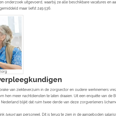
een onderzoek uitgevoerd, waarbij ze alle beschikbare vacatures en 
gemiddeld maar liefst 249.536.
szorg
verpleegkundigen
prake van ziekteverzuim in de zorgsector en oudere werknemers vrez
 hen meer nachtdiensten te laten draaien. Uit een enquête van de 
derland blijkt dat ruim twee derde van deze zorgverleners lichame
ink
tekort
aan personeel. Dit is terug te zien in de aangeboden salaris