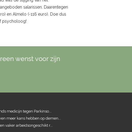
ad was de stijging van het
 aangeboden salarissen. Daarentegen
uro) en Almelo (-116 euro). Doe dus
of psycholoog!
reen wenst voor zijn
ds medicijn tegen Parkinso...
n meer kans hebben op demen...
 vaker arbeidsongeschikt r...