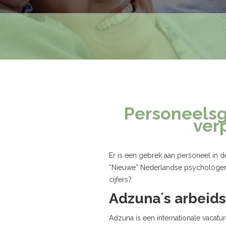
Personeelsg
ver
Er is een gebrek aan personeel in d
“Nieuwe” Nederlandse psychologen e
cijfers?
Adzuna´s arbeid
Adzuna is een internationale vaca