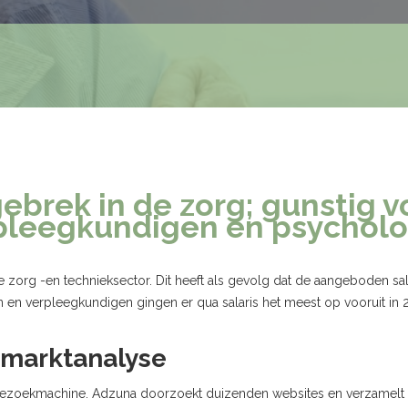
ebrek in de zorg; gunstig v
pleegkundigen en psychol
e zorg -en technieksector. Dit heeft als gevolg dat de aangeboden sal
n verpleegkundigen gingen er qua salaris het meest op vooruit in 20
smarktanalyse
turezoekmachine. Adzuna doorzoekt duizenden websites en verzamelt 