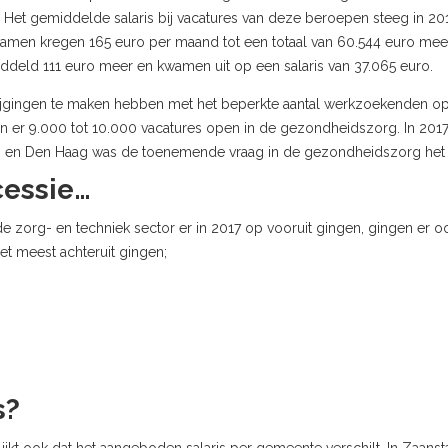
et gemiddelde salaris bij vacatures van deze beroepen steeg in 201
wamen kregen 165 euro per maand tot een totaal van 60.544 euro me
deld 111 euro meer en kwamen uit op een salaris van 37.065 euro.
jgingen te maken hebben met het beperkte aantal werkzoekenden op d
n er 9.000 tot 10.000 vacatures open in de gezondheidszorg. In 2017
m en Den Haag was de toenemende vraag in de gezondheidszorg het 
cessie…
e zorg- en techniek sector er in 2017 op vooruit gingen, gingen er o
et meest achteruit gingen;
s?