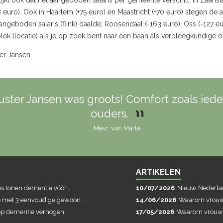
ijkt ook dat het aangeboden salaris per gemeente verschilt. In Zaanst
 euro). Ook in Haarlem (+75 euro) en Maastricht (+70 euro) stegen de
angeboden salaris (flink) daalde; Roosendaal (-163 euro), Oss (-127 e
ek (locatie) als je op zoek bent naar een baan als verpleegkundige 
ter Jansen
ster Jansen was groots! Comfort zoals iede
ouders.
Mevr. van Marle
ARTIKELEN
 tonen dementie vóór...
10/07/2026
Nieuw Nederlan
met 3 eenvoudige gewoon...
14/06/2026
Waarom vrouwe
 op dementie verhogen
17/05/2026
Waarom vrouwen