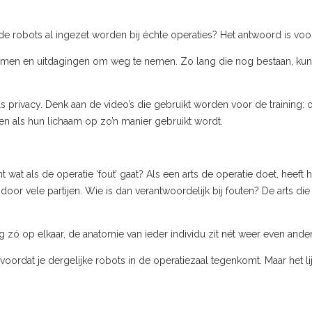
 de robots al ingezet worden bij échte operaties? Het antwoord is voor
lemen en uitdagingen om weg te nemen. Zo lang die nog bestaan, kunn
ls privacy. Denk aan de video’s die gebruikt worden voor de training: 
ren als hun lichaam op zo’n manier gebruikt wordt.
 wat als de operatie ‘fout’ gaat? Als een arts de operatie doet, heeft 
door vele partijen. Wie is dan verantwoordelijk bij fouten? De arts di
zó op elkaar, de anatomie van ieder individu zit nét weer even anders
rdat je dergelijke robots in de operatiezaal tegenkomt. Maar het lijk