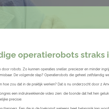
dige operatierobots straks 
 door robots. Zo kunnen operaties sneller, preciezer en minder ing
nmisbaar. De volgende stap? Operatierobots die geheel zelfstandig we
En hoe zou dat in de praktijk werken? Dat is nu onderzocht door 2 Ame
ngres een indrukwekkende video zien: die toonde dat het hen gelukt
lijke precisie.
chappers. Een die in de toekomst weleens heel belangrijk kan worden