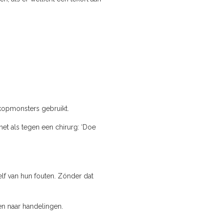
 kopmonsters gebruikt.
et als tegen een chirurg: ‘Doe
lf van hun fouten. Zónder dat
en naar handelingen.