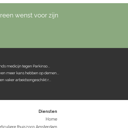
reen wenst voor zijn
ds medicijn tegen Parkinso...
n meer kans hebben op demen...
 vaker arbeidsongeschikt r...
Diensten
Home
rticuliere thuiszorg Amsterdam