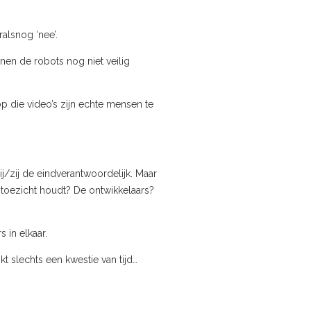
alsnog ‘nee’.
en de robots nog niet veilig
op die video’s zijn echte mensen te
hij/zij de eindverantwoordelijk. Maar
e toezicht houdt? De ontwikkelaars?
 in elkaar.
t slechts een kwestie van tijd…