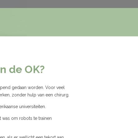
in de OK?
rijpend gedaan worden. Voor veel
rken, zonder hulp van een chirurg.
rikaanse universiteiten.
 was om robots te trainen
, als er wellicht een tekort aan