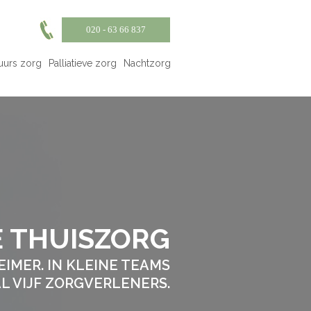
020 - 63 66 837
uurs zorg
Palliatieve zorg
Nachtzorg
E THUISZORG
IMER. IN KLEINE TEAMS
L VIJF ZORGVERLENERS.