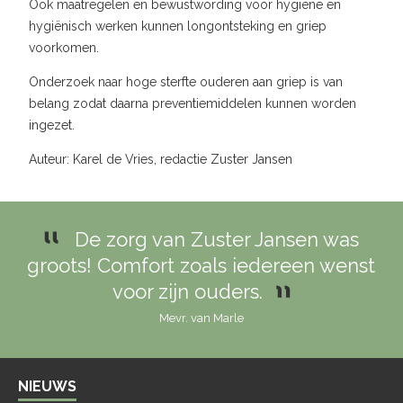
Ook maatregelen en bewustwording voor hygiëne en
hygiënisch werken kunnen longontsteking en griep
voorkomen.
Onderzoek naar hoge sterfte ouderen aan griep is van
belang zodat daarna preventiemiddelen kunnen worden
ingezet.
Auteur: Karel de Vries, redactie Zuster Jansen
De zorg van Zuster Jansen was
groots! Comfort zoals iedereen wenst
voor zijn ouders.
Mevr. van Marle
NIEUWS